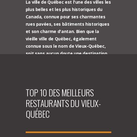
La ville de Québec est l'une des villes les
plus belles et les plus historiques du
Canada, connue pour ses charmantes
rues pavées, ses bâtiments historiques
et son charme d'antan. Bien que la
vieille ville de Québec, également
connue sous le nom de Vieux-Québec,
soit sans aucun doute une destination
incontournable, de nombreux autres
quartiers de la ville valent également la
peine d'être explorés. Dans cet article
de blog, nous discuterons des
TOP 10 DES MEILLEURS
avantages d'une visite privée à pied de
ces quartiers.
RESTAURANTS DU VIEUX-
QUÉBEC